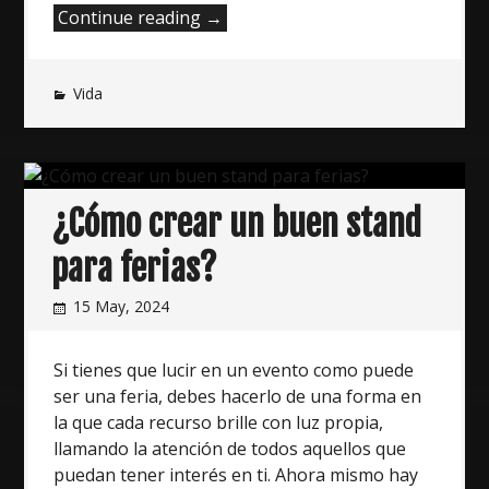
“Instalar
Continue reading
→
toldos
en
Vida
el
hogar:
Aquí
te
damos
¿Cómo crear un buen stand
4
ventajas”
para ferias?
15 May, 2024
Si tienes que lucir en un evento como puede
ser una feria, debes hacerlo de una forma en
la que cada recurso brille con luz propia,
llamando la atención de todos aquellos que
puedan tener interés en ti. Ahora mismo hay