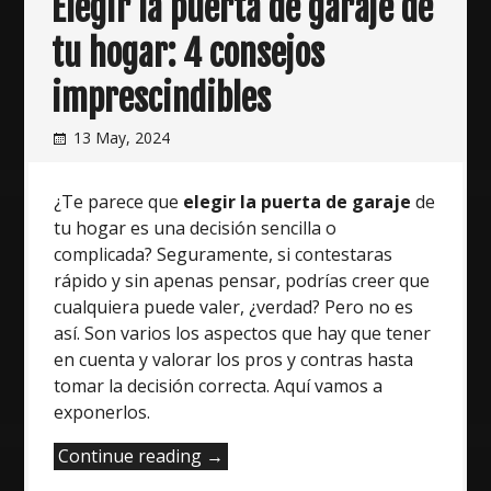
Elegir la puerta de garaje de
tu hogar: 4 consejos
imprescindibles
13 May, 2024
¿Te parece que
elegir la puerta de garaje
de
tu hogar es una decisión sencilla o
complicada? Seguramente, si contestaras
rápido y sin apenas pensar, podrías creer que
cualquiera puede valer, ¿verdad? Pero no es
así. Son varios los aspectos que hay que tener
en cuenta y valorar los pros y contras hasta
tomar la decisión correcta. Aquí vamos a
exponerlos.
“Elegir
Continue reading
→
la