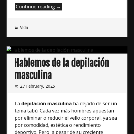
“Consecuencias
Continue reading
→
de
una
Vida
mala
depilación”
Hablemos de la depilación
masculina
27 February, 2025
La
depilación masculina
ha dejado de ser un
tema tabú. Cada vez más hombres apuestan
por eliminar o reducir el vello corporal, ya sea
por comodidad, estética o rendimiento
deportivo. Pero, a pesar de su creciente