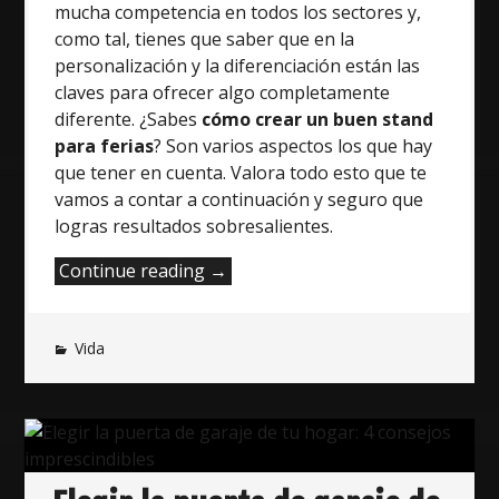
mucha competencia en todos los sectores y,
como tal, tienes que saber que en la
personalización y la diferenciación están las
claves para ofrecer algo completamente
diferente. ¿Sabes
cómo crear un buen stand
para ferias
? Son varios aspectos los que hay
que tener en cuenta. Valora todo esto que te
vamos a contar a continuación y seguro que
logras resultados sobresalientes.
“¿Cómo
Continue reading
→
crear
un
Vida
buen
stand
para
ferias?”