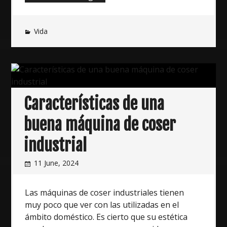
puedes
saltar
Vida
la
dieta?
¿Cuándo
y
cómo
hacerlo?”
Características de una
buena máquina de coser
industrial
11 June, 2024
Las máquinas de coser industriales tienen
muy poco que ver con las utilizadas en el
ámbito doméstico. Es cierto que su estética