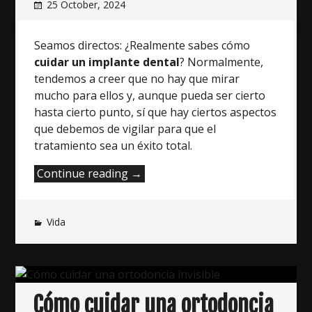
25 October, 2024
Seamos directos: ¿Realmente sabes cómo
cuidar un implante dental
? Normalmente,
tendemos a creer que no hay que mirar
mucho para ellos y, aunque pueda ser cierto
hasta cierto punto, sí que hay ciertos aspectos
que debemos de vigilar para que el
tratamiento sea un éxito total.
“Cuidar
Continue reading
→
un
implante
Vida
dental:
4
pasos
imprescindibles”
Cómo cuidar una ortodoncia