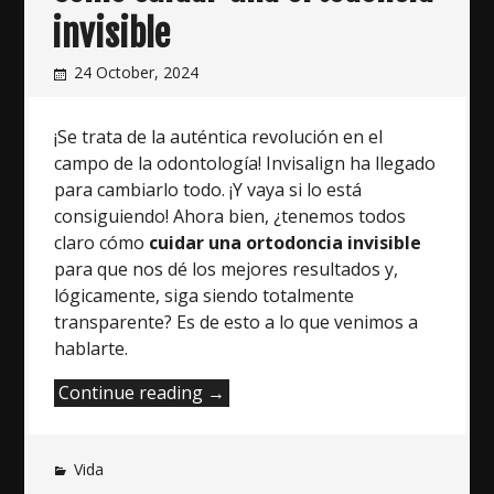
invisible
24 October, 2024
¡Se trata de la auténtica revolución en el
campo de la odontología! Invisalign ha llegado
para cambiarlo todo. ¡Y vaya si lo está
consiguiendo! Ahora bien, ¿tenemos todos
claro cómo
cuidar una ortodoncia invisible
para que nos dé los mejores resultados y,
lógicamente, siga siendo totalmente
transparente? Es de esto a lo que venimos a
hablarte.
“Cómo
Continue reading
→
cuidar
una
Vida
ortodoncia